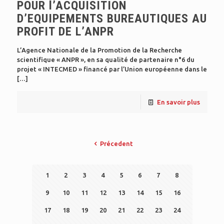
POUR l’ACQUISITION
D’EQUIPEMENTS BUREAUTIQUES AU
PROFIT DE L’ANPR
L’Agence Nationale de la Promotion de la Recherche
scientifique « ANPR », en sa qualité de partenaire n°6 du
projet « INTECMED » financé par l’Union européenne dans le
[…]
En savoir plus
Précedent
1
2
3
4
5
6
7
8
9
10
11
12
13
14
15
16
17
18
19
20
21
22
23
24