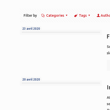
Filter by
Categories
Tags
Auth
23 avril 2020
F
S
sl
20 avril 2020
I
Af
so