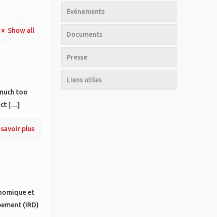
Evénements
Show all
Documents
Presse
Liens utiles
 much too
ect
[…]
 savoir plus
onomique et
ppement (IRD)