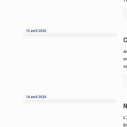
T
15 avril 2020
C
Au
m
o
14 avril 2020
N
L’
E