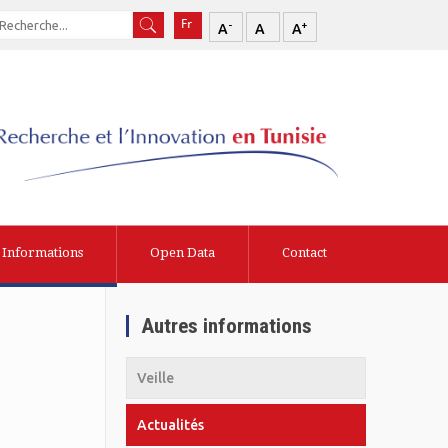
-
+
A
A
A
Informations
Open Data
Contact
Autres informations
Veille
Actualités