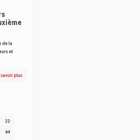
rs
euxième
 de la
eurs et
 savoir plus
22
44