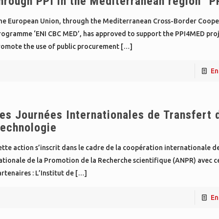
hrough PPI in the Mediterranean region” 
he European Union, through the Mediterranean Cross-Border Coope
rogramme ‘ENI CBC MED’, has approved to support the PPI4MED proj
romote the use of public procurement
[…]
En
es Journées Internationales de Transfert 
echnologie
tte action s’inscrit dans le cadre de la coopération internationale d
ationale de la Promotion de la Recherche scientifique (ANPR) avec c
rtenaires : L’Institut de
[…]
En