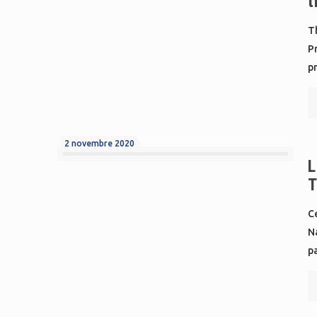
t
T
P
p
2 novembre 2020
L
T
Ce
N
pa