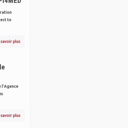
PPI4MED
ration
ect to
 savoir plus
de
e l’Agence
es
 savoir plus