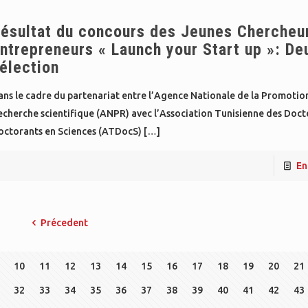
ésultat du concours des Jeunes Chercheu
ntrepreneurs « Launch your Start up »: D
élection
ns le cadre du partenariat entre l’Agence Nationale de la Promotion
cherche scientifique (ANPR) avec l’Association Tunisienne des Doct
octorants en Sciences (ATDocS)
[…]
En
Précedent
10
11
12
13
14
15
16
17
18
19
20
21
32
33
34
35
36
37
38
39
40
41
42
43