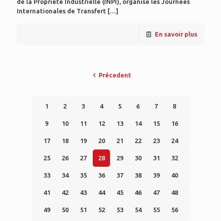
de la Propriété Industrielle (INPI), organise les Journées
Internationales de Transfert
[…]
En savoir plus
Précedent
1
2
3
4
5
6
7
8
9
10
11
12
13
14
15
16
17
18
19
20
21
22
23
24
25
26
27
28
29
30
31
32
33
34
35
36
37
38
39
40
41
42
43
44
45
46
47
48
49
50
51
52
53
54
55
56