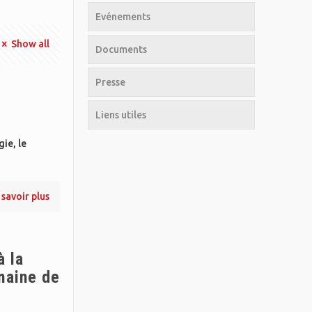
Evénements
Show all
Documents
Presse
Liens utiles
ie, le
 savoir plus
à la
maine de