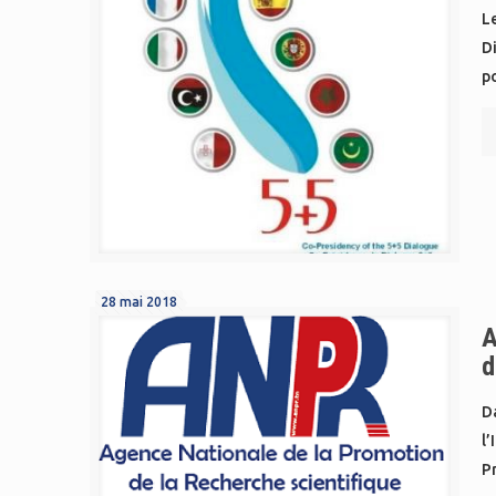
Le
Di
po
28 mai 2018
A
d
Da
l
P