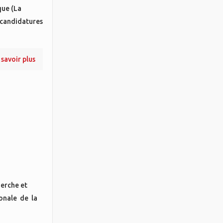
que (La
 candidatures
 savoir plus
herche et
onale de la