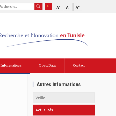
-
+
A
A
A
Informations
Open Data
Contact
Autres informations
Veille
Actualités