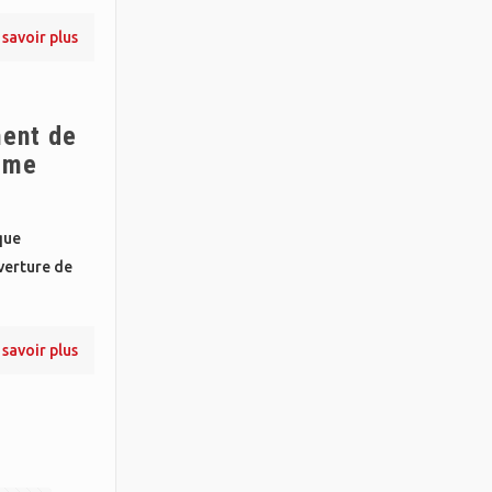
 savoir plus
ment de
isme
que
verture de
 savoir plus