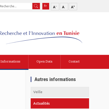
-
+
A
A
A
Informations
Open Data
Contact
Autres informations
Veille
Actualités