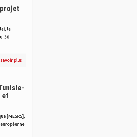
projet
ai, la
au 30
 savoir plus
Tunisie-
 et
ique [MESRS],
n européenne