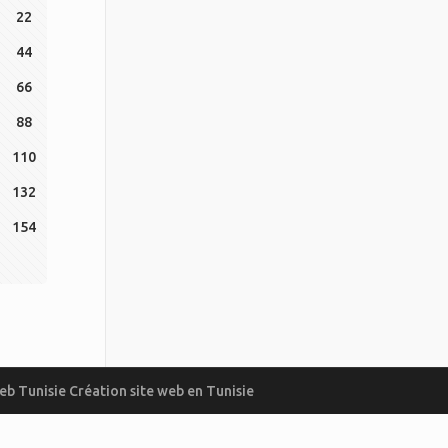
22
44
66
88
110
132
154
eb Tunisie
Création site web en Tunisie