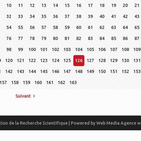
10
11
12
13
14
15
16
17
18
19
20
21
32
33
34
35
36
37
38
39
40
41
42
43
54
55
56
57
58
59
60
61
62
63
64
65
76
77
78
79
80
81
82
83
84
85
86
87
98
99
100
101
102
103
104
105
106
107
108
109
9
120
121
122
123
124
125
126
127
128
129
130
131
1
142
143
144
145
146
147
148
149
150
151
152
153
157
158
159
160
161
162
163
Suivant
ion de la Recherche Scientifique | Powered by
Web Media
Agence w