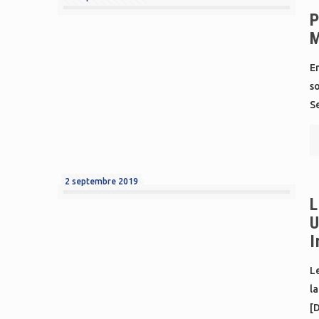
P
E
s
S
2 septembre 2019
L
U
I
Le
la
[D