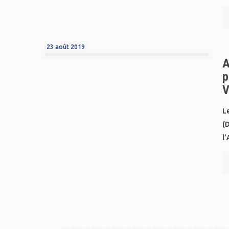
23 août 2019
A
p
V
Le
(
l’