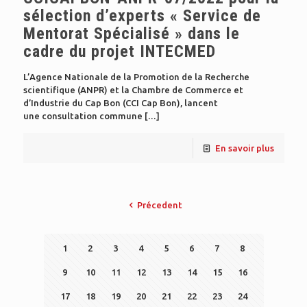
sélection d’experts « Service de
Mentorat Spécialisé » dans le
cadre du projet INTECMED
L’Agence Nationale de la Promotion de la Recherche
scientifique (ANPR) et la Chambre de Commerce et
d’Industrie du Cap Bon (CCI Cap Bon), lancent
une consultation commune
[…]
En savoir plus
Précedent
1
2
3
4
5
6
7
8
9
10
11
12
13
14
15
16
17
18
19
20
21
22
23
24