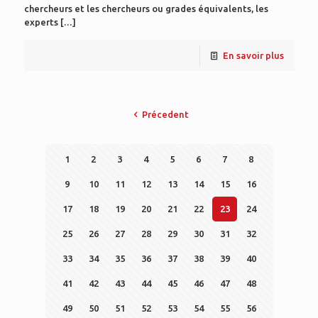
chercheurs et les chercheurs ou grades équivalents, les
experts
[…]
En savoir plus
Précedent
1
2
3
4
5
6
7
8
9
10
11
12
13
14
15
16
17
18
19
20
21
22
23
24
25
26
27
28
29
30
31
32
33
34
35
36
37
38
39
40
41
42
43
44
45
46
47
48
49
50
51
52
53
54
55
56