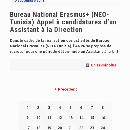
10 septembre 2018
Bureau National Erasmus+ (NEO-
Tunisia) Appel à candidatures d’un
Assistant à la Direction
Dans le cadre de la réalisation des activités du Bureau
National Erasmus+ (NEO-Tunisia), l’ANPR se propose de
recruter pour une période déterminée un Assistant à la
[…]
En savoir plus
Précedent
1
2
3
4
5
6
7
8
9
10
11
12
13
14
15
16
17
18
19
20
21
22
23
24