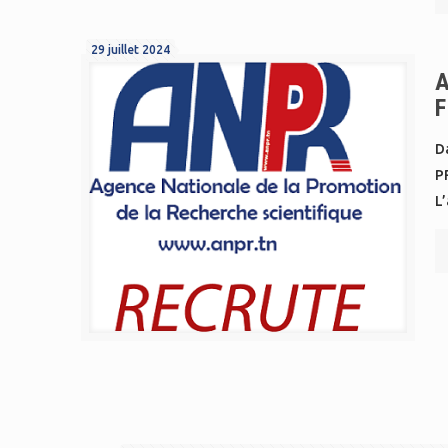
29 juillet 2024
A
F
Da
P
L