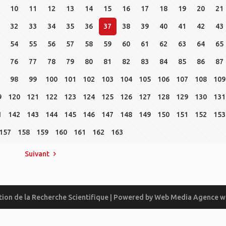
10
11
12
13
14
15
16
17
18
19
20
21
32
33
34
35
36
37
38
39
40
41
42
43
54
55
56
57
58
59
60
61
62
63
64
65
76
77
78
79
80
81
82
83
84
85
86
87
98
99
100
101
102
103
104
105
106
107
108
109
9
120
121
122
123
124
125
126
127
128
129
130
131
1
142
143
144
145
146
147
148
149
150
151
152
153
157
158
159
160
161
162
163
Suivant
ion de la Recherche Scientifique | Powered by
Web Media
Agence w