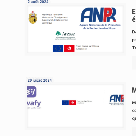
2 août 2024
E
é
Da
p
Tu
29 juillet 2024
M
M
co
qu