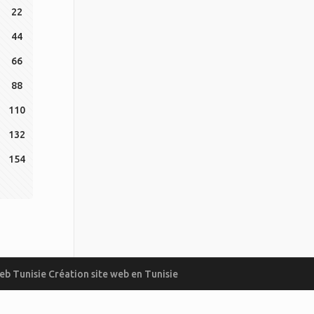
22
44
66
88
110
132
154
eb Tunisie
Création site web en Tunisie