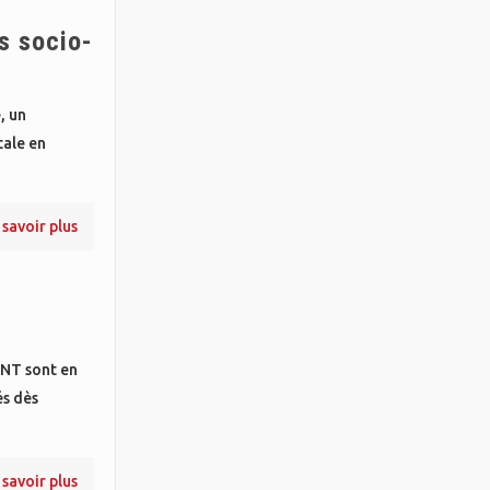
s socio-
, un
tale en
 savoir plus
NT sont en
és dès
 savoir plus