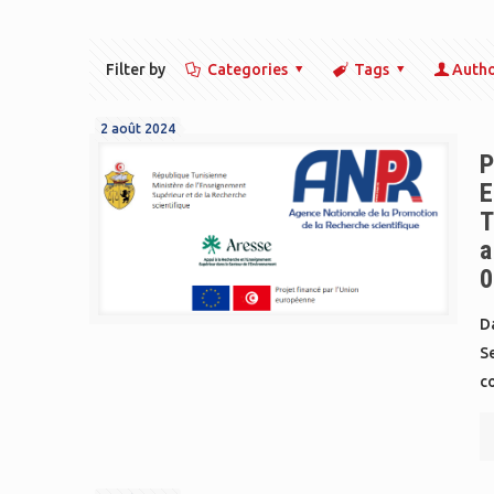
Filter by
Categories
Tags
Auth
2 août 2024
P
E
T
a
0
Da
S
c