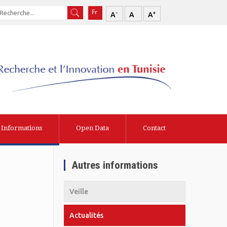
-
+
A
A
A
Informations
Open Data
Contact
Autres informations
Veille
Actualités