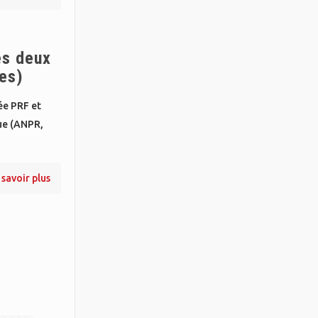
es deux
ces)
ée PRF et
ue (ANPR,
 savoir plus