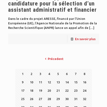
candidature pour la sélection d’un
assistant administratif et financier
Dans le cadre du projet ARESSE, financé par l’Union
Européenne (UE), l’Agence Nationale de la Promotion de la
Recherche Scientifique (ANPR) lance un appel afin de
[…]
En savoir plus
Précedent
1
2
3
4
5
6
7
8
9
10
11
12
13
14
15
16
17
18
19
20
21
22
23
24
25
26
27
28
29
30
31
32