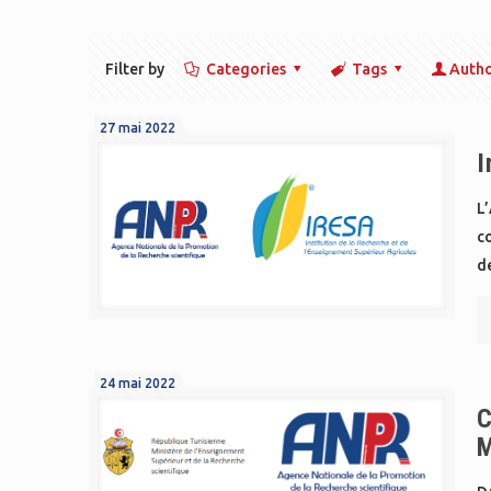
Filter by
Categories
Tags
Auth
27 mai 2022
I
L
co
de
24 mai 2022
C