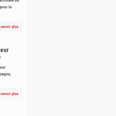
ationale de
pour la
 savoir plus
teur
e
pour
spagne,
 savoir plus