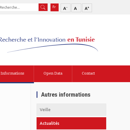
-
+
A
A
A
Informations
Open Data
Contact
Autres informations
Veille
Actualités