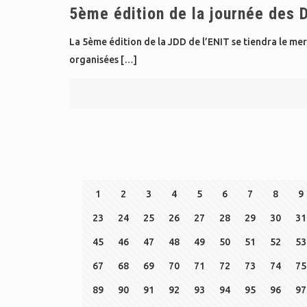
5ème édition de la journée des 
La 5ème édition de la JDD de l’ENIT se tiendra le me
organisées
[…]
1
2
3
4
5
6
7
8
9
23
24
25
26
27
28
29
30
31
45
46
47
48
49
50
51
52
53
67
68
69
70
71
72
73
74
75
89
90
91
92
93
94
95
96
97