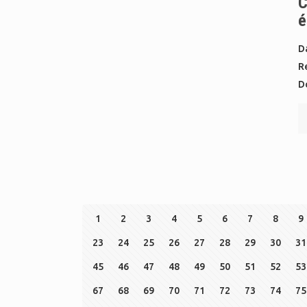
C
é
Da
Re
D
1
2
3
4
5
6
7
8
9
23
24
25
26
27
28
29
30
31
45
46
47
48
49
50
51
52
53
67
68
69
70
71
72
73
74
75