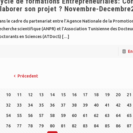
ycle de formations Entrepreneuriales: C
laborer son projet ? Novembre-Decembre
ns le cadre du partenariat entre l’Agence Nationale de la Promotion
cherche scientifique (ANPR) et l’Association Tunisienne des Docteur
octorants en Sciences (ATDocS)
[…]
En
Précedent
10
11
12
13
14
15
16
17
18
19
20
21
32
33
34
35
36
37
38
39
40
41
42
43
54
55
56
57
58
59
60
61
62
63
64
65
76
77
78
79
80
81
82
83
84
85
86
87