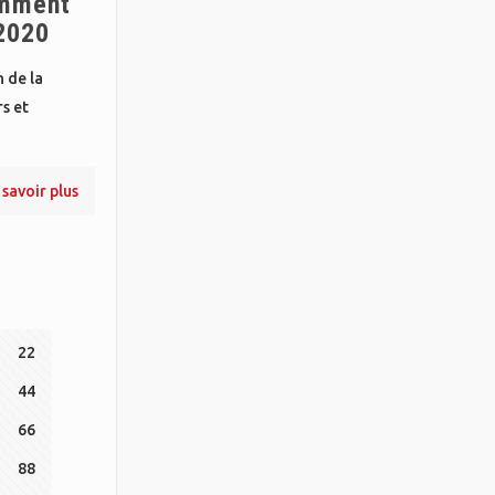
omment
2020
 de la
s et
 savoir plus
22
44
66
88