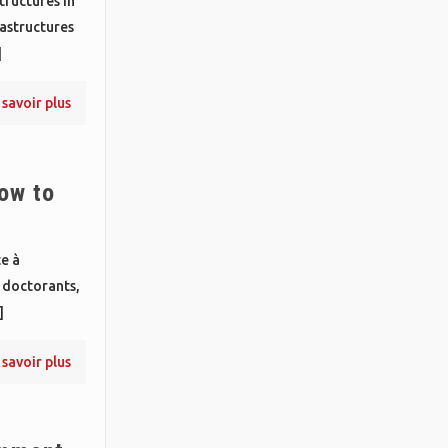
ructures in
astructures
]
 savoir plus
ow to
e à
, doctorants,
]
 savoir plus