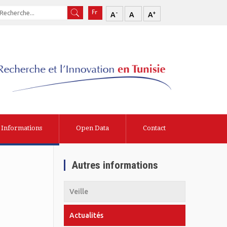
-
+
A
A
A
Informations
Open Data
Contact
Autres informations
Veille
Actualités