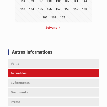
145
146
147
148
149
150
151
152
153
154
155
156
157
158
159
160
161
162
163
Suivant
Autres informations
Veille
Actualités
Evénements
Documents
Presse