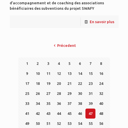
d’accompagnement et de coaching des associations
bénéficiaires des subventions du projet SWAFY
En savoir plus
Précedent
1
2
3
4
5
6
7
8
9
10
11
12
13
14
15
16
17
18
19
20
21
22
23
24
25
26
27
28
29
30
31
32
33
34
35
36
37
38
39
40
41
42
43
44
45
46
47
48
49
50
51
52
53
54
55
56