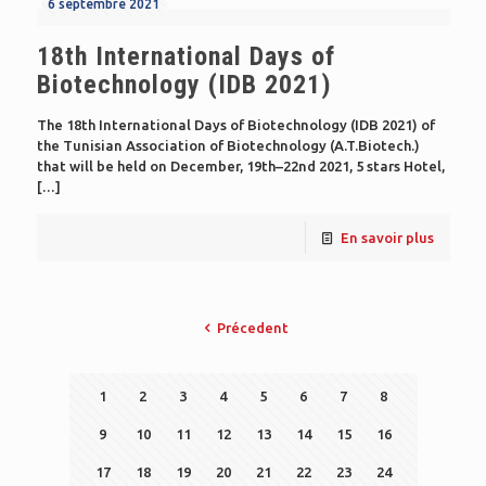
6 septembre 2021
18th International Days of
Biotechnology (IDB 2021)
The 18th International Days of Biotechnology (IDB 2021) of
the Tunisian Association of Biotechnology (A.T.Biotech.)
that will be held on December, 19th–22nd 2021, 5 stars Hotel,
[…]
En savoir plus
Précedent
1
2
3
4
5
6
7
8
9
10
11
12
13
14
15
16
17
18
19
20
21
22
23
24