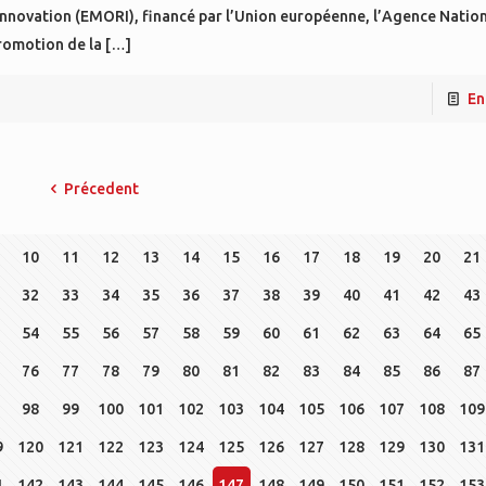
Innovation (EMORI), financé par l’Union européenne, l’Agence Nation
romotion de la
[…]
En
Précedent
10
11
12
13
14
15
16
17
18
19
20
21
32
33
34
35
36
37
38
39
40
41
42
43
54
55
56
57
58
59
60
61
62
63
64
65
76
77
78
79
80
81
82
83
84
85
86
87
98
99
100
101
102
103
104
105
106
107
108
109
9
120
121
122
123
124
125
126
127
128
129
130
131
1
142
143
144
145
146
147
148
149
150
151
152
153