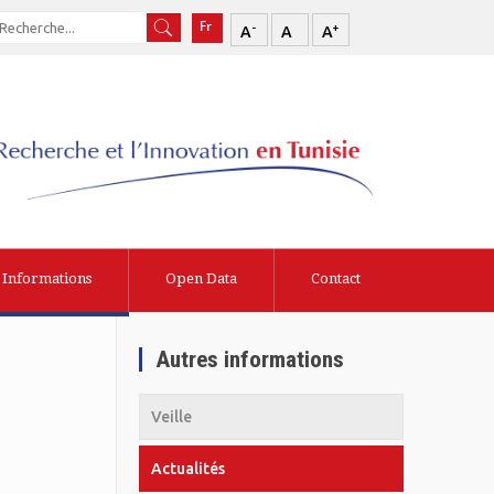
-
+
A
A
A
Informations
Open Data
Contact
Autres informations
Veille
Actualités