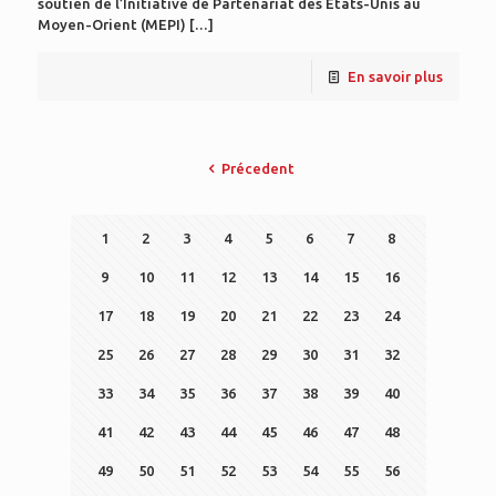
soutien de l’Initiative de Partenariat des Etats-Unis au
Moyen-Orient (MEPI)
[…]
En savoir plus
Précedent
1
2
3
4
5
6
7
8
9
10
11
12
13
14
15
16
17
18
19
20
21
22
23
24
25
26
27
28
29
30
31
32
33
34
35
36
37
38
39
40
41
42
43
44
45
46
47
48
49
50
51
52
53
54
55
56